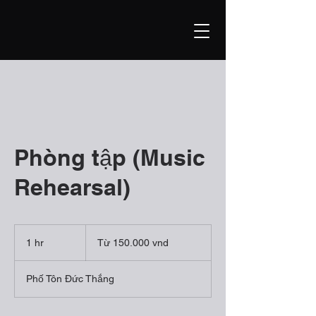
Phòng tập (Music
Rehearsal)
Từ
150.000
1 hr
1
Từ 150.000 vnd
vnd
h
Phố Tôn Đức Thắng