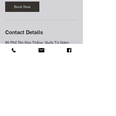
Book Now
Contact Details
90 Phố Tôn Đức Thắng, Quốc Tử Giám,
Đống Đa, Hanoi, Vietnam
TEL |
0774267066
EMAIL | ZEBRA.MUSICSTUDIO@GMAIL.COM
90 TON DUC THANG, DONG DA, HA NOI, VIET NAM
© 2022 ZEBRA ENTERTAINMENT